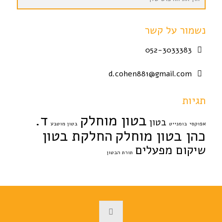
נשמור על קשר
052-3033383
d.cohen881@gmail.com
תגיות
בטון מוחלק
ד.
בטון
אפוקסי
בומנייט
בטון מוטבע
כהן בטון מוחלק
החלקת בטון
שיקום מפעלים
תורת הבטון