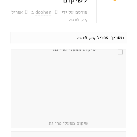
פורסם על ידי
dcohen
ב
אפריל
spellcheck
24, 2016
גופן קריא
תאריך
אפריל 24, 2016
ניגודיות צבעים
brightness_low
brightness_high
ניגודיות בהירה
ניגודיות כהה
קישורים
font_download
format_underlined
קו תחתי לקישורים
סימון קישורים
cached
שיקום מפעלי פרי גת
איפוס
כל